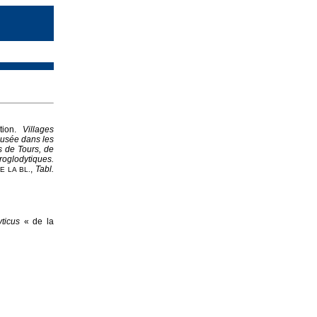
ation.
Villages
reusée dans les
s de Tours, de
roglodytiques.
,
Tabl.
DE
LA
BL.
yticus
« de la