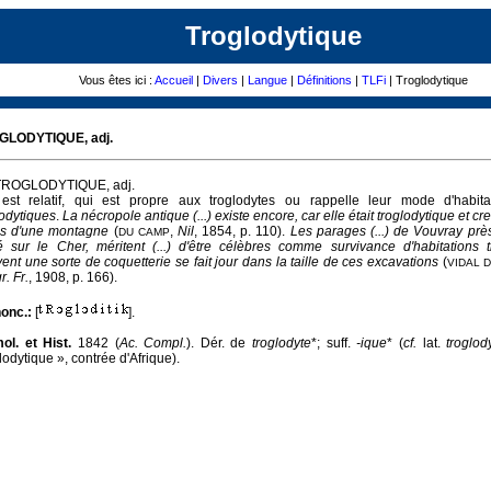
Troglodytique
Vous êtes ici :
Accueil
|
Divers
|
Langue
|
Définitions
|
TLFi
| Troglodytique
GLODYTIQUE, adj.
TROGLODYTIQUE, adj.
est relatif, qui est propre aux troglodytes ou rappelle leur mode d'habit
lodytiques
.
La nécropole antique (...) existe encore, car elle était troglodytique et c
cs d'une montagne
(
,
Nil
, 1854, p. 110).
Les parages (...) de Vouvray prè
DU
CAMP
é sur le Cher, méritent (...) d'être célèbres comme survivance d'habitations t
ent une sorte de coquetterie se fait jour dans la taille de ces excavations
(
VIDAL 
. Fr.
, 1908, p. 166).
onc.:
[
].
ol. et Hist.
1842 (
Ac. Compl.
). Dér. de
troglodyte
*; suff.
-ique
* (
cf.
lat.
troglod
lodytique », contrée d'Afrique).