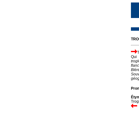
TRO
Qui 
trog
flan
Blér
Souv
géogr
Pron
Étym
Trog