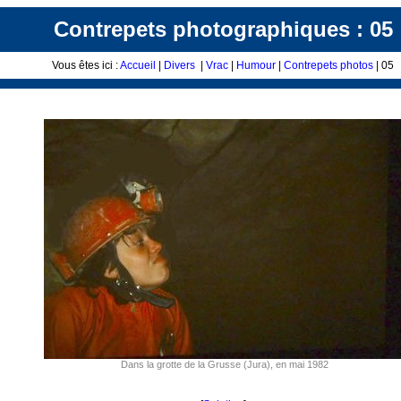
Contrepets photographiques : 05
Vous êtes ici :
Accueil
|
Divers
|
Vrac
|
Humour
|
Contrepets photos
| 05
Dans la grotte de la Grusse (Jura), en mai 1982