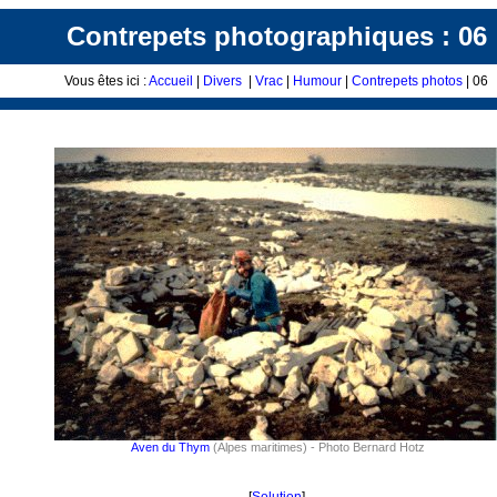
Contrepets photographiques : 06
Vous êtes ici :
Accueil
|
Divers
|
Vrac
|
Humour
|
Contrepets photos
| 06
Aven du Thym
(Alpes maritimes) - Photo Bernard Hotz