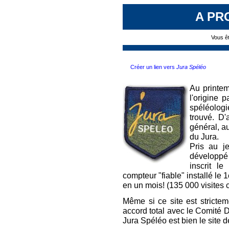
A PR
Vous êt
Créer un lien vers
Jura Spéléo
Au printem
l'origine p
spéléologi
trouvé. D'
général, a
du Jura.
Pris au je
développé 
inscrit l
compteur "fiable" installé le 1
en un mois! (135 000 visites 
Même si ce site est stricte
accord total avec le Comité D
Jura Spéléo est bien le site 