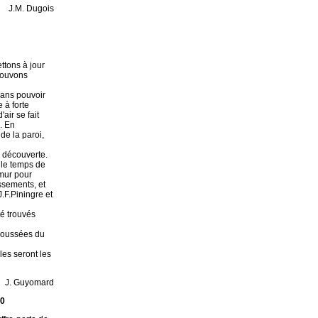
J.M. Dugois
ttons à jour
 pouvons
sans pouvoir
 à forte
air se fait
e. En
de la paroi,
 découverte.
 le temps de
émur pour
ssements, et
.F.Piningre et
té trouvés
s poussées du
lles seront les
J. Guyomard
20