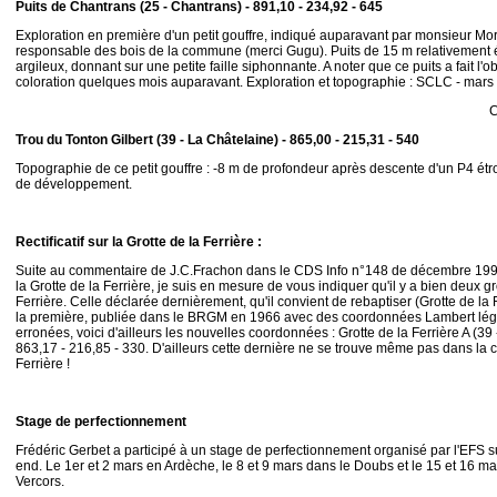
Puits de Chantrans (25 - Chantrans) - 891,10 - 234,92 - 645
Exploration en première d'un petit gouffre, indiqué auparavant par monsieur Mor
responsable des bois de la commune (merci Gugu). Puits de 15 m relativement ét
argileux, donnant sur une petite faille siphonnante. A noter que ce puits a fait l'o
coloration quelques mois auparavant. Exploration et topographie : SCLC - mars
C
Trou du Tonton Gilbert (39 - La Châtelaine) - 865,00 - 215,31 - 540
Topographie de ce petit gouffre : -8 m de profondeur après descente d'un P4 étr
de développement.
Rectificatif sur la Grotte de la Ferrière :
Suite au commentaire de J.C.Frachon dans le CDS Info n°148 de décembre 19
la Grotte de la Ferrière, je suis en mesure de vous indiquer qu'il y a bien deux gr
Ferrière. Celle déclarée dernièrement, qu'il convient de rebaptiser (Grotte de la F
la première, publiée dans le BRGM en 1966 avec des coordonnées Lambert lé
erronées, voici d'ailleurs les nouvelles coordonnées : Grotte de la Ferrière A (39 
863,17 - 216,85 - 330. D'ailleurs cette dernière ne se trouve même pas dans la 
Ferrière !
Stage de perfectionnement
Frédéric Gerbet a participé à un stage de perfectionnement organisé par l'EFS s
end. Le 1er et 2 mars en Ardèche, le 8 et 9 mars dans le Doubs et le 15 et 16 ma
Vercors.