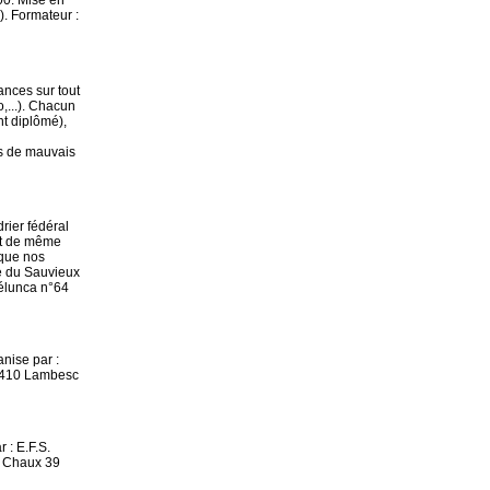
00. Mise en
). Formateur :
nces sur tout
o,...). Chacun
nt diplômé),
as de mauvais
drier fédéral
out de même
 que nos
ue du Sauvieux
pélunca n°64
anise par :
13410 Lambesc
 : E.F.S.
a Chaux 39