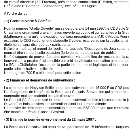
du comité directeur (J.C.Frachon), président de commission (D.Millet), membre
Châtelaine (F.Gerbet, C. Jeandenans), excusé : J.M.Dugois.
À l'ordre du jour :
- 1) Grotte ouverte à Gomèse :
Pour la journée "Grotte Ouverte" qui se déroulera le 14 juin 1997, le CDS et le 
Châtelaine organisent une animation ouverte au public et qui aura lieu à la Gr
(Mathenay), ainsi qu'une exposition qui sera présentée à la MJC d'Arbois. Pour 
occasion, le CDS va éditer une plaquette 3 volets recto-verso sur la cavité, ainsi
diplôme qui sera distribué aux participants.
Il s'avère impératif et urgent de rééditer le fascicule "Découverte du Jura souterr
pourrait être vendu à cette occasion (forte demande de la part du public).
Il a été suggéré de pouvoir faire des navettes, vu que le lieu de rencontre et la c
trouvent pas à proximité, si possible par prêt de véhicule ou location à moindres 
Le SC La Châtelaine s'occupe de la partie intendance et logistique et le burea
partie administrative et officielle.
Un budget de 700 F a été alloué pour cette action.
- 2) Finances et demandes de subventions :
La commune de Nevy sur Seille alloue une subvention de 15 000 F au CDS pou
l'aménagement de l'entrée de la Borne aux Cassots. Subvention qui sera perçu
numéraire mais en matériel et main d'oeuvre.
Le Conseil Général a refusé la demande de subvention faite à l'occasion de la j
Ouverte", et trois dossiers de subventions sont toujours en attente.
Un dossier de demande de subvention au nom du SSF 39 en tant que commiss
être monté auprès du Conseil Général.
- 3) Bilan de la journée environnement du 22 mars 1997 :
La Borne aux Cassots a fait peau neuve par l'action de 15 irréductibles, toujours 