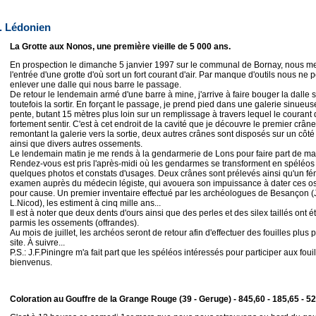
. Lédonien
La Grotte aux Nonos, une première vieille de 5 000 ans.
En prospection le dimanche 5 janvier 1997 sur le communal de Bornay, nous me
l'entrée d'une grotte d'où sort un fort courant d'air. Par manque d'outils nous ne
enlever une dalle qui nous barre le passage.
De retour le lendemain armé d'une barre à mine, j'arrive à faire bouger la dalle 
toutefois la sortir. En forçant le passage, je prend pied dans une galerie sinueuse
pente, butant 15 mètres plus loin sur un remplissage à travers lequel le courant d'
fortement sentir. C'est à cet endroit de la cavité que je découvre le premier crân
remontant la galerie vers la sortie, deux autres crânes sont disposés sur un côté 
ainsi que divers autres ossements.
Le lendemain matin je me rends à la gendarmerie de Lons pour faire part de ma
Rendez-vous est pris l'après-midi où les gendarmes se transforment en spéléos
quelques photos et constats d'usages. Deux crânes sont prélevés ainsi qu'un f
examen auprès du médecin légiste, qui avouera son impuissance à dater ces o
pour cause. Un premier inventaire effectué par les archéologues de Besançon (J
L.Nicod), les estiment à cinq mille ans...
Il est à noter que deux dents d'ours ainsi que des perles et des silex taillés ont é
parmis les ossements (offrandes).
Au mois de juillet, les archéos seront de retour afin d'effectuer des fouilles plu
site. À suivre...
P.S.: J.F.Piningre m'a fait part que les spéléos intéressés pour participer aux foui
bienvenus.
Coloration au Gouffre de la Grange Rouge (39 - Geruge) - 845,60 - 185,65 - 5