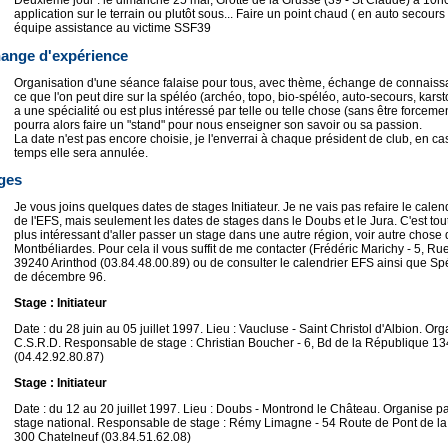
Deuxième jour : le dimanche 25 mai, Grotte de la Grusse (39 - St Claude) à 10h
application sur le terrain ou plutôt sous... Faire un point chaud ( en auto secours 
équipe assistance au victime SSF39
ange d'expérience
Organisation d'une séance falaise pour tous, avec thème, échange de connaissa
ce que l'on peut dire sur la spéléo (archéo, topo, bio-spéléo, auto-secours, karst
a une spécialité ou est plus intéressé par telle ou telle chose (sans être forceme
pourra alors faire un "stand" pour nous enseigner son savoir ou sa passion.
La date n'est pas encore choisie, je l'enverrai à chaque président de club, en c
temps elle sera annulée.
ges
Je vous joins quelques dates de stages Initiateur. Je ne vais pas refaire le calen
de l'EFS, mais seulement les dates de stages dans le Doubs et le Jura. C'est t
plus intéressant d'aller passer un stage dans une autre région, voir autre chose
Montbéliardes. Pour cela il vous suffit de me contacter (Frédéric Marichy - 5, R
39240 Arinthod (03.84.48.00.89) ou de consulter le calendrier EFS ainsi que S
de décembre 96.
Stage : Initiateur
Date : du 28 juin au 05 juillet 1997. Lieu : Vaucluse - Saint Christol d'Albion. Org
C.S.R.D. Responsable de stage : Christian Boucher - 6, Bd de la République 
(04.42.92.80.87)
Stage : Initiateur
Date : du 12 au 20 juillet 1997. Lieu : Doubs - Montrond le Château. Organise par
stage national. Responsable de stage : Rémy Limagne - 54 Route de Pont de l
300 Chatelneuf (03.84.51.62.08)