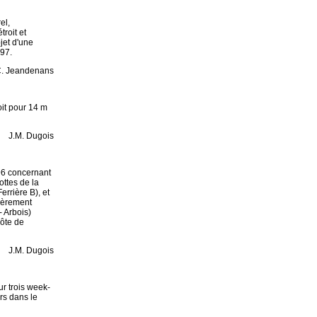
el,
roit et
bjet d'une
 97.
. Jeandenans
oit pour 14 m
J.M. Dugois
96 concernant
ottes de la
errière B), et
gèrement
- Arbois)
côte de
J.M. Dugois
ur trois week-
rs dans le