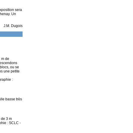
xposition sera
thenay. Un
J.M. Dugois
5 m de
descendons
blocs, ou se
ns une petite
raphie :
lle basse très
s de 3 m
phie : SCLC -