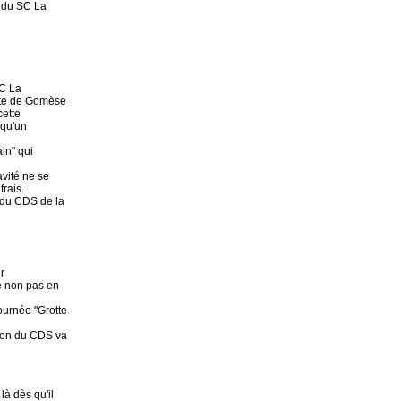
s du SC La
SC La
otte de Gomèse
cette
 qu'un
ain" qui
avité ne se
frais.
u du CDS de la
r
e non pas en
ournée "Grotte
ion du CDS va
là dès qu'il