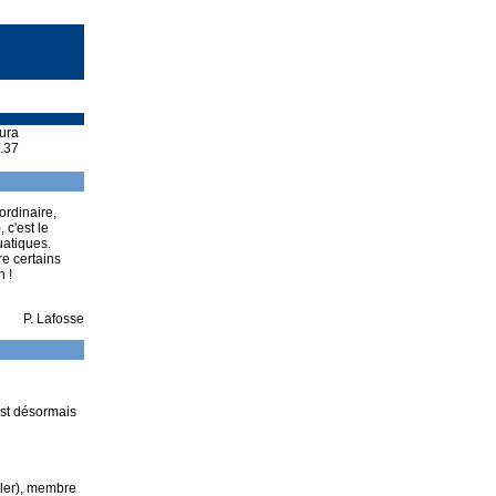
Jura
8.37
ordinaire,
 c'est le
atiques.
re certains
 !
P. Lafosse
st désormais
hler), membre