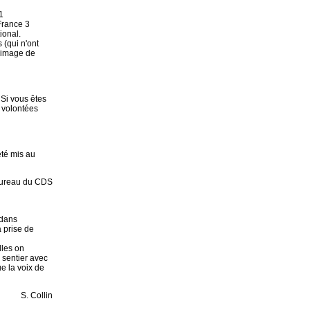
1
France 3
ional.
 (qui n'ont
l'image de
 Si vous êtes
s volontées
té mis au
ureau du CDS
 dans
 prise de
lles on
 sentier avec
e la voix de
S. Collin