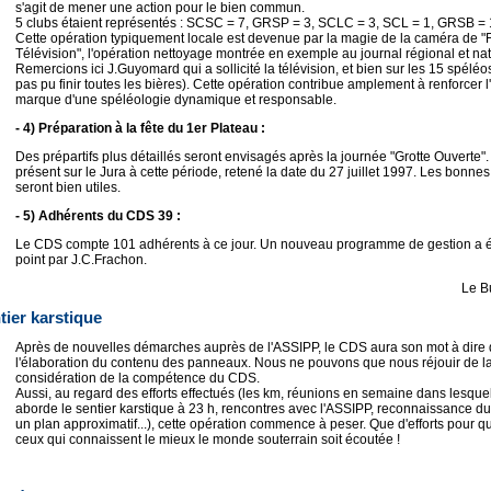
s'agit de mener une action pour le bien commun.
5 clubs étaient représentés : SCSC = 7, GRSP = 3, SCLC = 3, SCL = 1, GRSB = 
Cette opération typiquement locale est devenue par la magie de la caméra de "
Télévision", l'opération nettoyage montrée en exemple au journal régional et nat
Remercions ici J.Guyomard qui a sollicité la télévision, et bien sur les 15 spéléos
pas pu finir toutes les bières). Cette opération contribue amplement à renforcer 
marque d'une spéléologie dynamique et responsable.
- 4) Préparation à la fête du 1er Plateau :
Des prépartifs plus détaillés seront envisagés après la journée "Grotte Ouverte".
présent sur le Jura à cette période, retené la date du 27 juillet 1997. Les bonne
seront bien utiles.
- 5) Adhérents du CDS 39 :
Le CDS compte 101 adhérents à ce jour. Un nouveau programme de gestion a é
point par J.C.Frachon.
Le B
tier karstique
Après de nouvelles démarches auprès de l'ASSIPP, le CDS aura son mot à dire
l'élaboration du contenu des panneaux. Nous ne pouvons que nous réjouir de la
considération de la compétence du CDS.
Aussi, au regard des efforts effectués (les km, réunions en semaine dans lesque
aborde le sentier karstique à 23 h, rencontres avec l'ASSIPP, reconnaissance du
un plan approximatif...), cette opération commence à peser. Que d'efforts pour qu
ceux qui connaissent le mieux le monde souterrain soit écoutée !