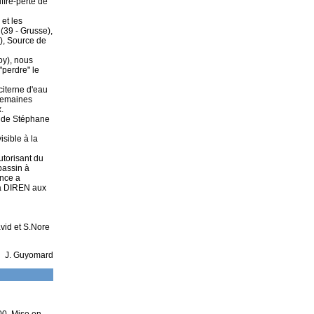
ffre-perte de
et les
(39 - Grusse),
), Source de
roy), nous
"perdre" le
citerne d'eau
 semaines
.
n de Stéphane
isible à la
utorisant du
bassin à
ance a
la DIREN aux
vid et S.Nore
J. Guyomard