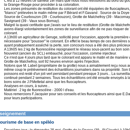
C'est à 12 heures ce samedi 1er mars que nous nous retrouvons au bord du gou
la Grange-Rouge pour procéder à sa coloration.
Les zones présumés de restitution du colorant ont été équipées de fluocapteurs, 
"blancs" prélevées le matin même par F.Bérard et F.Gavand : Source de la Doye 
Source de Courbouzon (39 - Courbouzon), Grotte de Malchefroy (39 - Macornay
Savignard (39 - Vaux sous Bornay).
Malgré la quasi certitude que j'avais sur le lieu de restitution (Grotte de Malchef
avons élargi volontairement les zones de surveillance afin de ne pas risquer de 
colorant.
A 13h00 un agriculteur de Geruge, sollicité pour l'occasion, apporte la première 
nécessaire pour "pousser" le colorant. En effet le beau temps de ces dernières
ayant pratiquement asséché la perte, son concours nous a été des plus précieux
A 13h05 les 2 kg de fluorescéïne rejoignaient le réseau sous-jacent au bon soi
Nouvelot (ancien du SCL) embauché, pour l'occasion, comme injecteur.
Ce n'est que 4 jours plus tard que le colorant est apparu le matin et de manière v
Grotte de Malchefroy, soit 92 heures environ après l'injection.
Notons que M. Labet (propriétaire de la grotte) nous a aimablement reçu nous a
même coup le prélèvement des échantillons journaliers dans sa propriété. Son 
poissons est resté d'un joli vert persistant pendant presque 3 jours... La surveill
continué pendant 2 semaines. Tous les échantillons ont été ensuite envoyés à 
bons soins de J.P.Mettetal ainsi que les fluocapteurs.
Analyses en cours, à suivre...
Matériel : 2 kg de fluorescéïne - 2000 l d'eau.
Nous remercions F.Jacquier pour ses conseils et les fluocapteurs ainsi que E.Da
pour leurs participations.
seignement
ourisme de base en spéléo