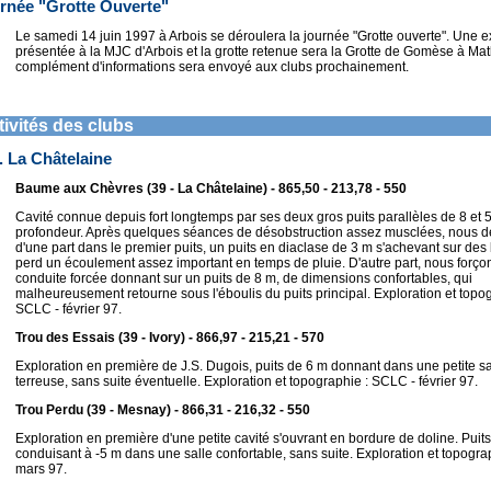
rnée "Grotte Ouverte"
Le samedi 14 juin 1997 à Arbois se déroulera la journée "Grotte ouverte". Une e
présentée à la MJC d'Arbois et la grotte retenue sera la Grotte de Gomèse à Ma
complément d'informations sera envoyé aux clubs prochainement.
ivités des clubs
. La Châtelaine
Baume aux Chèvres (39 - La Châtelaine) - 865,50 - 213,78 - 550
Cavité connue depuis fort longtemps par ses deux gros puits parallèles de 8 et 
profondeur. Après quelques séances de désobstruction assez musclées, nous 
d'une part dans le premier puits, un puits en diaclase de 3 m s'achevant sur des 
perd un écoulement assez important en temps de pluie. D'autre part, nous forço
conduite forcée donnant sur un puits de 8 m, de dimensions confortables, qui
malheureusement retourne sous l'éboulis du puits principal. Exploration et topog
SCLC - février 97.
Trou des Essais (39 - Ivory) - 866,97 - 215,21 - 570
Exploration en première de J.S. Dugois, puits de 6 m donnant dans une petite sa
terreuse, sans suite éventuelle. Exploration et topographie : SCLC - février 97.
Trou Perdu (39 - Mesnay) - 866,31 - 216,32 - 550
Exploration en première d'une petite cavité s'ouvrant en bordure de doline. Puit
conduisant à -5 m dans une salle confortable, sans suite. Exploration et topogra
mars 97.