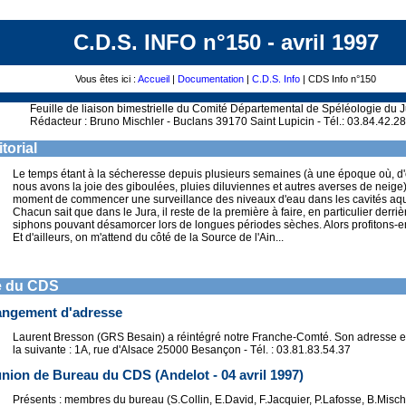
C.D.S. INFO n°150 - avril 1997
Vous êtes ici :
Accueil
|
Documentation
|
C.D.S. Info
| CDS Info n°150
Feuille de liaison bimestrielle du Comité Départemental de Spéléologie du 
Rédacteur : Bruno Mischler - Buclans 39170 Saint Lupicin - Tél.: 03.84.42.2
torial
Le temps étant à la sécheresse depuis plusieurs semaines (à une époque où, d'
nous avons la joie des giboulées, pluies diluviennes et autres averses de neige),
moment de commencer une surveillance des niveaux d'eau dans les cavités aqu
Chacun sait que dans le Jura, il reste de la première à faire, en particulier derriè
siphons pouvant désamorcer lors de longues périodes sèches. Alors profitons-en
Et d'ailleurs, on m'attend du côté de la Source de l'Ain...
e du CDS
ngement d'adresse
Laurent Bresson (GRS Besain) a réintégré notre Franche-Comté. Son adresse e
la suivante : 1A, rue d'Alsace 25000 Besançon - Tél. : 03.81.83.54.37
nion de Bureau du CDS (Andelot - 04 avril 1997)
Présents : membres du bureau (S.Collin, E.David, F.Jacquier, P.Lafosse, B.Misc