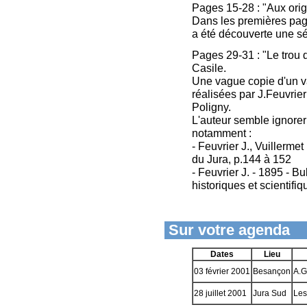
Pages 15-28 : "Aux origi
Dans les premières page
a été découverte une sé
Pages 29-31 : "Le trou d
Casile.
Une vague copie d'un v
réalisées par J.Feuvrier
Poligny.
L'auteur semble ignorer
notamment :
- Feuvrier J., Vuillerme
du Jura, p.144 à 152
- Feuvrier J. - 1895 - 
historiques et scientifiq
Sur votre agenda
Dates
Lieu
03 février 2001
Besançon
A.G
28 juillet 2001
Jura Sud
Les