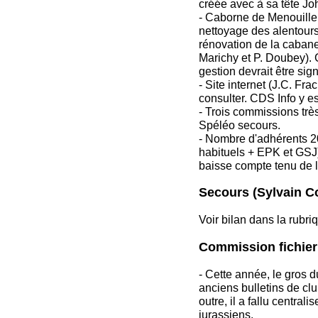
créée avec à sa tête J
- Caborne de Menouille :
nettoyage des alentours 
rénovation de la cabane 
Marichy et P. Doubey). Gr
gestion devrait être si
- Site internet (J.C. Fra
consulter. CDS Info y es
- Trois commissions très
Spéléo secours.
- Nombre d'adhérents 20
habituels + EPK et GSJ)
baisse compte tenu de l
Secours (Sylvain Co
Voir bilan dans la rubri
Commission fichier
- Cette année, le gros d
anciens bulletins de cl
outre, il a fallu central
jurassiens.