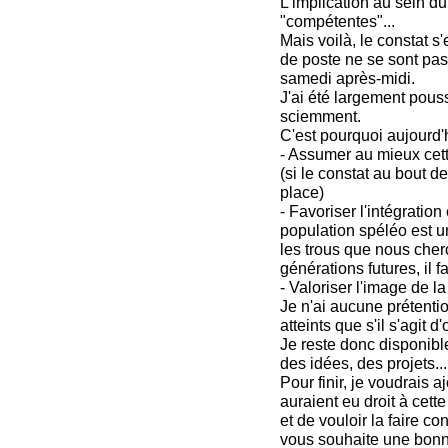
L'implication au sein d
"compétentes"...
Mais voilà, le constat s
de poste ne se sont pas
samedi après-midi.
J'ai été largement pous
sciemment.
C'est pourquoi aujourd'h
- Assumer au mieux cett
(si le constat au bout de
place)
- Favoriser l'intégratio
population spéléo est u
les trous que nous cher
générations futures, il f
- Valoriser l'image de l
Je n'ai aucune prétentio
atteints que s'il s'agit 
Je reste donc disponible
des idées, des projets...
Pour finir, je voudrais 
auraient eu droit à cett
et de vouloir la faire c
vous souhaite une bonn