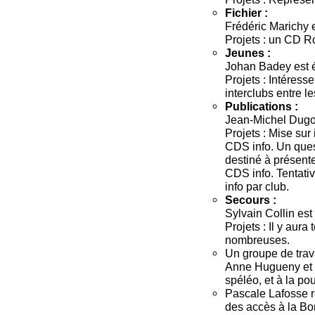
Fichier :
Frédéric Marichy e
Projets : un CD Ro
Jeunes :
Johan Badey est é
Projets : Intéress
interclubs entre l
Publications :
Jean-Michel Dugois
Projets : Mise su
CDS info. Un ques
destiné à présent
CDS info. Tentati
info par club.
Secours :
Sylvain Collin est 
Projets : Il y aur
nombreuses.
Un groupe de tra
Anne Hugueny et De
spéléo, et à la pou
Pascale Lafosse r
des accès à la Bo