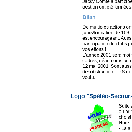
Jacky Comte a participé 
gestion ont été formées
Bilan
De multiples actions o
jours/formation de 169
est encourageant. Aussi
participation de clubs 
vos efforts !
L'année 2001 sera moins
cadres, néanmoins un mi
12 mai 2001. Sont auss
désobstruction, TPS do
voulu.
Logo "Spéléo-Secours
Suite 
au pri
choisi
Nore, 
- La s