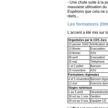
- Une chute suite à la p
mauvaise utilisation d
Espérons que cela ne s
réels...
Les formations 200
L'accent a été mis sur la
Organisées par le CDS Jura
23 janvier 2000
Vérification d
13 février
Evacuation
19 février
ASV
08 avril
Evacuation
20 mai
Téléphone
1 et 2 juillet
Barnum
25 novembre
ASV
Formations régionales
4 et 5 novembre
Barnum régio
12-nov
Exercice dans
Stages nationaux
1 au 5 août
Désobstructi
28 oct au 1 nov.
Gestion
29 oct au 5 nov.
Equipier CE