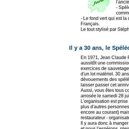
l'anci
- Spél
commu
- Le fond vert qui est 
Français.
Le tout stylisé par Stép
Il y a 30 ans, le Spél
En 1971, Jean Claude 
aussitôt une commissio
exercices de sauvetages
d'un lot matériel. 30 a
dévouements des spéléo
laisser passer cet anniv
Aussi, vous êtes tous
arrosée le samedi 28 ju
L'organisation est prise
plus d'autres personnes
encore au courant) mais
restaurateur - organisat
Il y aura donc à manger
et nous l'espérons, ple