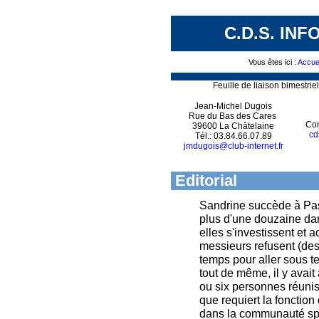
C.D.S. INF
Vous êtes ici :
Accuei
Feuille de liaison bimestr
Jean-Michel Dugois
Rue du Bas des Cares
Com
39600 La Châtelaine
cd
Tél.: 03.84.66.07.89
jmdugois@club-internet.fr
Editorial
Sandrine succède à Pas
plus d'une douzaine dan
elles s'investissent et 
messieurs refusent (des 
temps pour aller sous te
tout de même, il y avai
ou six personnes réunis
que requiert la fonctio
dans la communauté spé