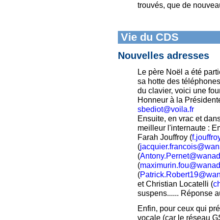
trouvés, que de nouvea
Vie du CDS
Nouvelles adresses
Le père Noël a été parti
sa hotte des téléphones
du clavier, voici une fo
Honneur à la Présidente
sbediot@voila.fr
Ensuite, en vrac et dan
meilleur l'internaute : 
Farah Jouffroy (
f.jouffr
(
jacquier.francois@wan
(
Antony.Pernet@wanado
(
maximurin.fou@wanado
(
Patrick.Robert19@wan
et Christian Locatelli (
ch
suspens...... Réponse 
Enfin, pour ceux qui pr
vocale (car le réseau 