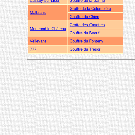
Cussey-sur-Lison
Gouffre de la Barme
Grotte de la Colombière
Malbrans
Gouffre du Chien
Grotte des Cavottes
Montrond-le-Château
Gouffre du Boeuf
Vellevans
Gouffre du Fonteny
???
Gouffre du Trésor