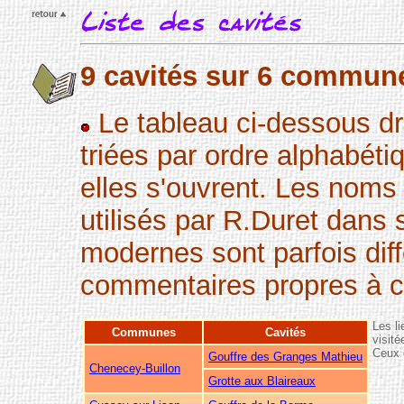
9 cavités sur 6 commun
Le tableau ci-dessous dre
triées par ordre alphabét
elles s'ouvrent. Les noms 
utilisés par R.Duret dans 
modernes sont parfois diff
commentaires propres à c
Les l
Communes
Cavités
visité
Ceux d
Gouffre des Granges Mathieu
Chenecey-Buillon
Grotte aux Blaireaux