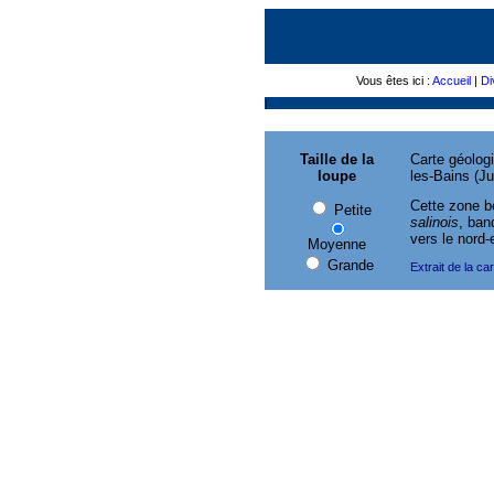
Vous êtes ici :
Accueil
|
Di
|
Taille de la
Carte géolog
loupe
les-Bains (Ju
Cette zone b
Petite
salinois
, ban
vers le nord-
Moyenne
Grande
Extrait de la c