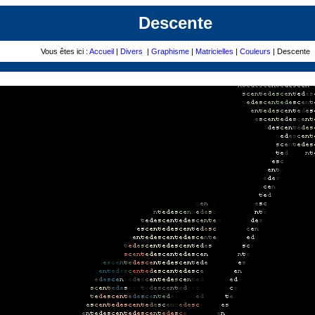
Descente
Vous êtes ici :
Accueil
|
Divers
|
Graphisme
|
Matricielles
|
Couleurs
| Descente