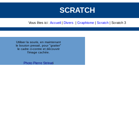
SCRATCH
Vous êtes ici :
Accueil
|
Divers
|
Graphisme
|
Scratch
| Scratch 3
Utiliser la souris, en maintenant
le bouton pressé, pour "gratter"
le cadre ci-contre et découvrir
l'image cachée.
Photo
Pierre Strinat
i