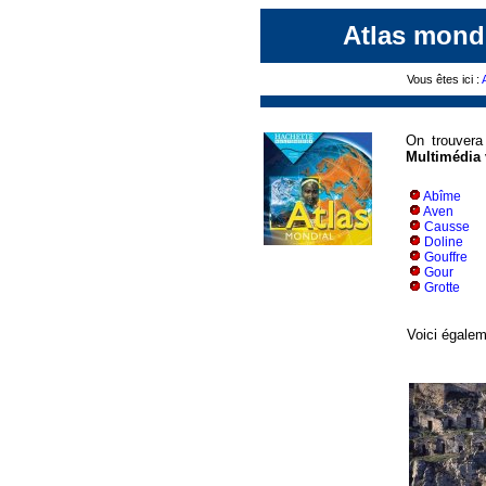
Atlas mond
Vous êtes ici :
On trouvera 
Multimédia 
Abîme
Aven
Causse
Doline
Gouffre
Gour
Grotte
Voici égalem