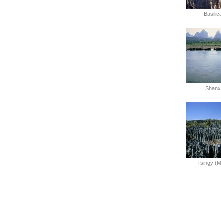
Basilica
Shanxi
Tsingy (