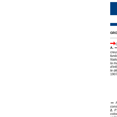
GROT
G
A.
creu
funé
Nati
la m
d'inf
le d
1907,
cons
2.
P
coloq