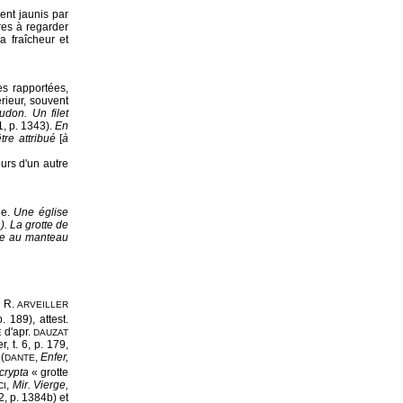
ent jaunis par
res à regarder
 fraîcheur et
hes rapportées,
érieur, souvent
udon. Un filet
1, p. 1343).
En
tre attribué
[
à
urs d'un autre
ge.
Une église
). La grotte de
rge au manteau
. R.
ARVEILLER
 189), attest.
d'apr.
E
DAUZAT
, t. 6, p. 179,
(
,
Enfer,
DANTE
crypta
« grotte
,
Mir. Vierge,
CI
 2, p. 1384b) et