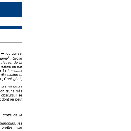
e
, ou qui est
2
aume
.
Grotte
culeuse, de la
 nature ou par
. 1).
Les eaux
 dissolution et
,
Conf. géol.,
LE
 les fresques
on d'une très
 obscurs, il se
t dont on peut
a grotte de la
ignonias, les
 grottes, mille