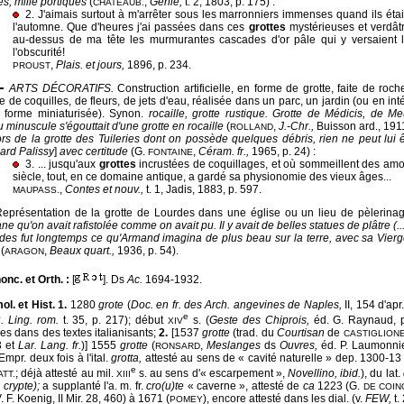
es, mille portiques
(
,
Génie,
t. 2, 1803, p. 175) :
CHATEAUB.
2. J'aimais surtout à m'arrêter sous les marronniers immenses quand ils étai
l'automne. Que d'heures j'ai passées dans ces
grottes
mystérieuses et verdât
au-dessus de ma tête les murmurantes cascades d'or pâle qui y versaient la
l'obscurité!
,
Plais. et jours,
1896, p. 234.
PROUST
ARTS DÉCORATIFS.
Construction artificielle, en forme de grotte, faite de roc
e de coquilles, de fleurs, de jets d'eau, réalisée dans un parc, un jardin (ou en int
 forme miniaturisée). Synon.
rocaille, grotte rustique. Grotte de Médicis, de Me
u minuscule s'égouttait d'une grotte en rocaille
(
,
J.-Chr.,
Buisson ard., 191
ROLLAND
rs de la grotte des Tuileries dont on possède quelques débris, rien ne peut lui ê
ard Palissy
]
avec certitude
(G.
,
Céram. fr.,
1965, p. 24) :
FONTAINE
3. ... jusqu'aux
grottes
incrustées de coquillages, et où sommeillent des amo
siècle, tout, en ce domaine antique, a gardé sa physionomie des vieux âges...
,
Contes et nouv.,
t. 1, Jadis, 1883, p. 597.
MAUPASS.
eprésentation de la grotte de Lourdes dans une église ou un lieu de pèlerina
e qu'on avait rafistolée comme on avait pu. Il y avait de belles statues de plâtre (...
des fut longtemps ce qu'Armand imagina de plus beau sur la terre, avec sa Vie
u
(
,
Beaux quart.,
1936, p. 54).
ARAGON
onc. et Orth. :
[
]. Ds
Ac.
1694-1932.
ol. et Hist. 1.
1280
grote
(
Doc. en fr. des Arch. angevines de Naples,
II, 154 d'apr
e
. Ling. rom.
t. 35, p. 217); début
s. (
Geste des Chiprois,
éd. G. Raynaud, p.
XIV
ées dans des textes italianisants;
2.
[1537
grotte
(trad. du
Courtisan
de
CASTIGLION
3 et
Lar. Lang. fr.
)] 1555
grotte
(
,
Meslanges
ds
Ouvres,
éd. P. Laumonnier
RONSARD
Empr. deux fois à l'ital.
grotta,
attesté au sens de « cavité naturelle » dep. 1300-13 
e
; déjà attesté au mil.
s. au sens d'« escarpement »,
Novellino, ibid.
), du lat.
ATT.
XIII
. crypte);
a supplanté l'a. m. fr.
cro(u)te
« caverne », attesté de
ca
1223 (G.
DE
COIN
. F. Koenig, II Mir. 28, 460) à 1671 (
), encore attesté dans les dial. (v.
FEW,
t.
POMEY