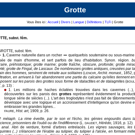
Grotte
Vous êtes ici :
Accueil
|
Divers
|
Langue
|
Définitions
|
TLFi
| Grotte
TE, subst. fém.
ROTTE, subst. fém.
1.
Caverne naturelle dans un rocher
quelquefois souterraine ou sous-marin
sée de main d'homme, et sert parfois de lieu d'habitation. Synon. région.
b
raire, préhistorique; grotte marine; grotte fraîche, obscure, profonde; grotte mira
vité; grotte de Fingal, de Lascaux. De nombreuses grottes antiques, creusées par la
ain des hommes, servirent de retraite aux solitaires
(
,
Archit. monast.,
1852, p
LENOIR
iltration, en arrivant à l'air abandonnent une partie du calcaire qu'elles tiennent en
éposent sur les parois des grottes sous forme de
stalactites
et de
stalagmites (
BOU
 p. 13) :
1. Les millions de haches éclatées trouvées dans les cavernes (...),
découvertes sur les parois des
grottes
représentent évidemment la producti
longue série de siècles (...). L'art des troglodytes n'est pas fait de tâtonnements
développe avec une logique et un accroissement d'intelligence qu'on devine e
embrasser les grandes lignes...
,
Hist. art,
1909, p. 26.
FAURE
P. métaph. La rime éveille, par le son et l'écho, les génies engourdis dans l
cience, prisonniers de l'oubli ou de l'indifférence
(L.
,
Hérédo,
1916, p. 12).
DAUDET
. anal.
Abri de verdure, formé d'arbres entrelacés.
Les vignes sauvages, les b
uintes (...) s'élancent de l'érable au tulipier, du tulipier à l'alcée, en formant mille