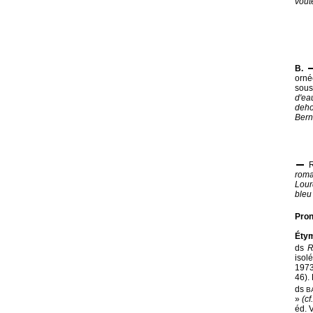
voût
B.
orné
sous
d'ea
deho
Bern
R
roman
Lour
ble
Pron
Étym
ds
R
isol
197
46). 
ds
B
»
(cf
éd. V