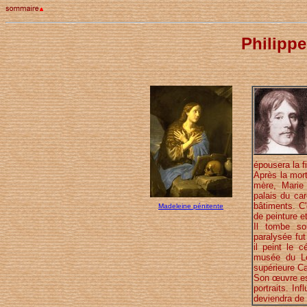
Philipp
épousera la fi
Après la mort
mère, Marie 
palais du car
bâtiments. C
Madeleine pénitente
de peinture e
Il tombe so
paralysée fu
il peint le 
musée du Lou
supérieure C
Son œuvre est
portraits. In
deviendra de 