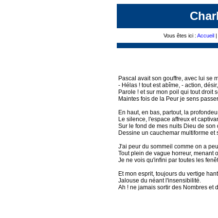
Char
Vous êtes ici :
Accueil
Pascal avait son gouffre, avec lui se 
- Hélas ! tout est abîme, - action, désir
Parole ! et sur mon poil qui tout droit 
Maintes fois de la Peur je sens passer
En haut, en bas, partout, la profondeur
Le silence, l'espace affreux et captivan
Sur le fond de mes nuits Dieu de son 
Dessine un cauchemar multiforme et s
J'ai peur du sommeil comme on a peur
Tout plein de vague horreur, menant on
Je ne vois qu'infini par toutes les fenê
Et mon esprit, toujours du vertige hant
Jalouse du néant l'insensibilité.
Ah ! ne jamais sortir des Nombres et 