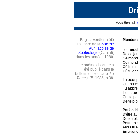
Br
Vous êtes ici :
Brigitte Verdier a été
Mondes 
membre de la
Société
Aurillacoise de
Te rappe
Spéléologie
(Cantal),
De ce jou
dans les années 1980.
Ce monde
Ce monde
Le poème ci-contre a
Où le noi
été
publié dans le
Où tu déc
bulletin de son club,
Lo
Trauc
, n°5, 1986, p.38
.
La peur p
Quand ver
Tu appre
L'unique g
Qui te pe
De te blo
Parfois b
D'être au
De te ref
Pour en 
Aiors tu 
En atten