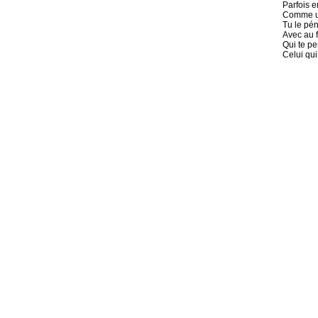
Parfois en
Comme un
Tu le pén
Avec au f
Qui te p
Celui qui