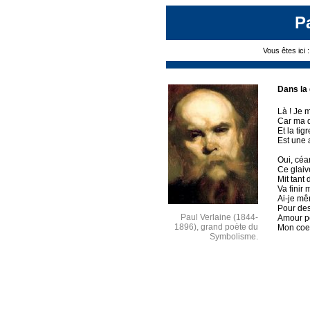
P
Vous êtes ici 
Dans la 
Là ! Je 
Car ma d
Et la ti
Est une 
Oui, céa
Ce glaiv
Mit tant
Va finir 
Ai-je mê
Pour de
Paul Verlaine (1844-
Amour pe
1896), grand poète du
Mon coeu
Symbolisme.