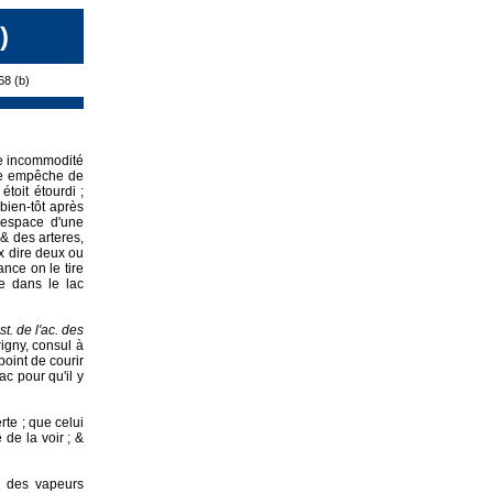
)
68 (b)
ne incommodité
sse empêche de
toit étourdi ;
bien-tôt après
'espace d'une
& des arteres,
x dire deux ou
ance on le tire
ge dans le lac
st. de l'ac. des
rigny, consul à
point de courir
ac pour qu'il y
rte ; que celui
de la voir ; &
, des vapeurs