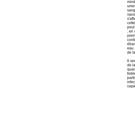
miné
unie
sang
vais
s'af
cett
peut
; en 
prem
cont
étra
eau 
de l
Il s
de l
quan
foib
part
infe
cepe