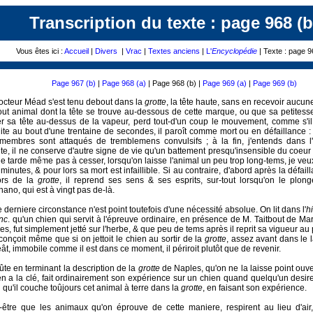
Transcription du texte : page 968 (b
Vous êtes ici :
Accueil
|
Divers
|
Vrac
|
Textes anciens
|
L'
Encyclopédie
| Texte : page 9
Page 967 (b)
|
Page 968 (a)
| Page 968 (b) |
Page 969 (a)
|
Page 969 (b)
octeur Méad s'est tenu debout dans la
grotte
, la tête haute, sans en recevoir aucu
tout animal dont la tête se trouve au-dessous de cette marque, ou que sa petite
er sa tête au-dessus de la vapeur, perd tout-d'un coup le mouvement, comme s'il é
ite au bout d'une trentaine de secondes, il paroît comme mort ou en défaillance : 
membres sont attaqués de tremblemens convulsifs ; à la fin, j'entends dans l
te, il ne conserve d'autre signe de vie qu'un battement presqu'insensible du coeur 
ne tarde même pas à cesser, lorsqu'on laisse l'animal un peu trop long-tems, je veu
 minutes, & pour lors sa mort est infaillible. Si au contraire, d'abord après la défaill
ors de la
grotte
, il reprend ses sens & ses esprits, sur-tout lorsqu'on le plon
nano, qui est à vingt pas de-là.
e derniere circonstance n'est point toutefois d'une nécessité absolue. On lit dans l'
hi
nc
. qu'un chien qui servit à l'épreuve ordinaire, en présence de M. Taitbout de Ma
es, fut simplement jetté sur l'herbe, & que peu de tems après il reprit sa vigueur au 
 conçoit même que si on jettoit le chien au sortir de la
grotte
, assez avant dans le l
ât, immobile comme il est dans ce moment, il périroit plutôt que de revenir.
oûte en terminant la description de la
grotte
de Naples, qu'on ne la laisse point ouve
en a la clé, fait ordinairement son expérience sur un chien quand quelqu'un desire 
n qu'il couche toûjours cet animal à terre dans la
grotte
, en faisant son expérience.
-être que les animaux qu'on éprouve de cette maniere, respirent au lieu d'air