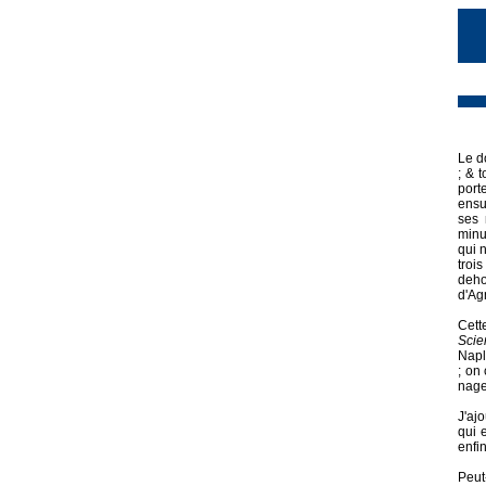
Le d
; & 
port
ensu
ses 
minu
qui 
trois
deh
d'Ag
Cett
Scie
Napl
; on
nage
J'aj
qui 
enfi
Peut