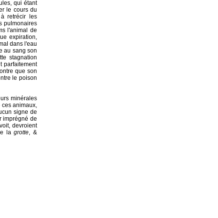
les, qui étant
er le cours du
 retrécir les
es pulmonaires
ems l'animal de
ue expiration,
imal dans l'eau
dre au sang son
te stagnation
it parfaitement
montre que son
ontre le poison
eurs minérales
e ces animaux,
aucun signe de
ir imprégné de
oit, devroient
de la
grotte
, &