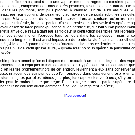
rales, suffoquantes, c'est-à-dire une vapeur ténue, imprégnée de certaines particu
s ensemble, composent des masses très pesantes, lesquelles bien-loin de facilit
 dans les poumons, sont plus propres à chasser l'air de leurs vésicules, & à
seaux par leur trop grande pesanteur ; au moyen de ce poids subit, les vésicul
faissent, & la circulation du sang vient à cesser. Lors au contraire qu'on tire à t
e vapeur minérale, la petite portion d'air qui reste dans les vésicules après chaq
 avoir assez de force pour expulser ce fluide pernicieux, sur-tout si l'on plonge l'an
effet il arrive que l'eau aidant par sa froideur la contraction des fibres, fait repren
ier cours, comme on l'éprouve tous les jours dans les syncopes ; mais si cet
inue trop long-tems, il est aussi impossible de rendre la vie à l'animal, que s'il éto
nglé ; & le lac d'Agnano même n'est d'aucune utilité dans ce dernier cas, ce qui 
n'a pas plus de vertu qu'une autre, & qu'elle n'est point un spécifique particulier c
a
grotte
.
emble présentement qu'on est dispensé de recourir à un poison singulier des vap
a caverne, pour expliquer la mort des animaux qui y périssent, si l'on considere qu
d on les tire promtement hors de cet endroit, reviennent à eux sans conserver 
lesse, ni aucun des symptomes que l'on remarque dans ceux qui ont respiré un a
icules malignes par elles-mêmes ; de plus, les corpuscules venéneux, s'il y en av
cter pour le moins à quelque degré l'air qui regne dans la partie supérieure 
ndant ils ne causent aucun dommage à ceux qui le respirent. Ajoûtez,
[
Reproduction
]