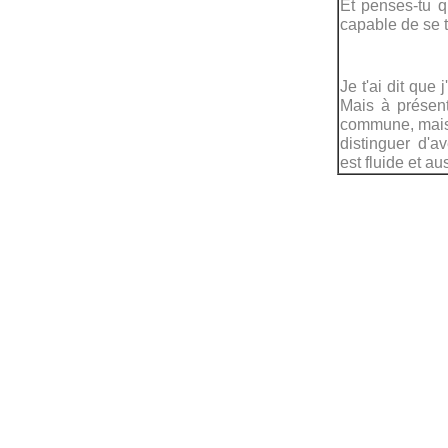
Et penses-tu q
capable de se t
Je t'ai dit que 
Mais à présent
commune, mais 
distinguer d'a
est fluide et a