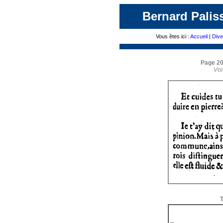
Bernard Palis
Vous êtes ici :
Accueil
|
Div
Page 201
Voi