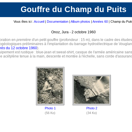
Gouffre du Champ du Puits
Vous êtes ici :
Accueil
|
Documentation
|
Album photos
|
Années 60
| Champ du Puit
Onoz, Jura - 2 octobre 1960
oration en
première
d'un petit gouffre (profondeur : 15 m), dans le cadre des études
ogéologiques préliminaires à l'implantation du barrage hydroélectrique de Vouglan
rès
du 12 octobre 1960
).
uipement est rustique : blue-jean et sweat-shirt, casque de l'armée américaine sans 
e acétylène tenue à la main, descente et montée à l'échelle, sans corde d'assuranc
Photo 1
Photo 2
(56 Ko)
(34 Ko)