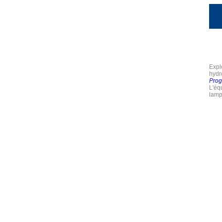
Expl
hydr
Prog
L'éq
lamp