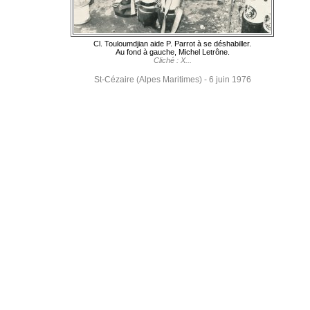
Cl. Touloumdjian aide P. Parrot à se déshabiller.
Au fond à gauche, Michel Letrône.
Cliché : X...
St-Cézaire (Alpes Maritimes) - 6 juin 1976