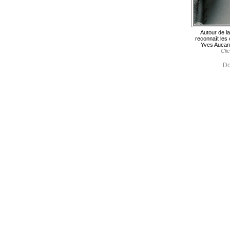
Autour de la
reconnaît les
Yves Aucant
Cli
Do