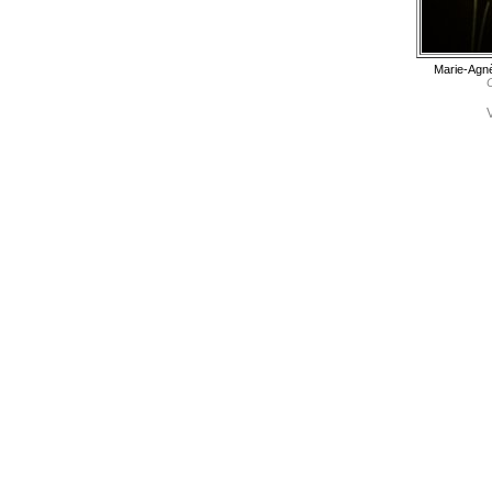
Marie-Agnè
C