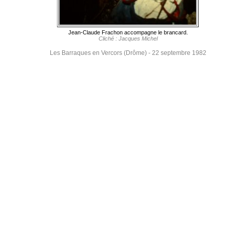
Jean-Claude Frachon accompagne le brancard.
Cliché : Jacques Michel
Les Barraques en Vercors (Drôme) - 22 septembre 1982