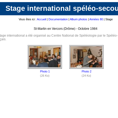
Stage international spéléo-seco
Vous êtes ici :
Accueil
|
Documentation
|
Album photos
|
Années 80
| Stage
St-Martin en Vercors (Drôme) - Octobre 1984
tage international a été organisé au Centre National de Spéléologie par le Spéléo
çais.
Photo 1
Photo 2
(26 Ko)
(24 Ko)