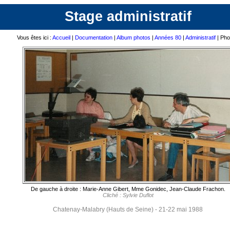
Stage administratif
Vous êtes ici :
Accueil
|
Documentation
|
Album photos
|
Années 80
|
Administratif
| Pho
De gauche à droite : Marie-Anne Gibert, Mme Gonidec, Jean-Claude Frachon.
Cliché : Sylvie Duflot
Chatenay-Malabry (Hauts de Seine) - 21-22 mai 1988