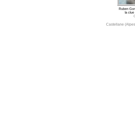
Ruben Go
la clue
C
Castellane (Alpe