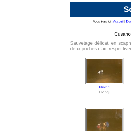
S
Vous êtes ici :
Accueil
|
Doc
Cusance
Sauvetage délicat, en scaph
deux poches d'air, respective
Photo 1
(12 Ko)