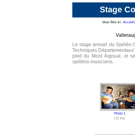
Stage Co
Vous êtes ici :
Accueil
Valleraug
Le stage annuel du Spéléo-S
Techniques Départementaux" 
pied du Mont Aigoual, et se
spéléos-musiciens
.
Photo 1
(31 Ko)