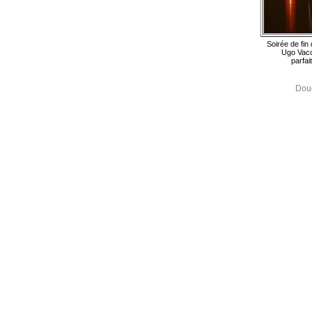
Soirée de fin
Ugo Vacc
parfai
Douc