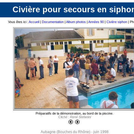
Civière pour secours en sipho
Vous êtes ici :
Accueil
|
Documentation
|
Album photos
|
Années 90
|
Civière siphon
| Ph
Préparatifs de la démonstration, au bord de la piscine.
Cliché : René Stefanini
Aubagne (Bouches du Rhône) - juin 1998