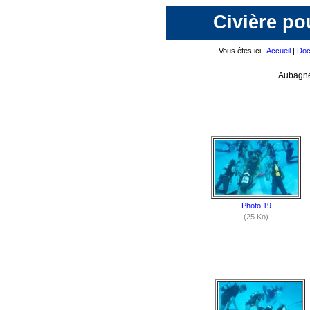
Civière po
Vous êtes ici :
Accueil
|
Doc
Aubagne
Photo 19
(25 Ko)