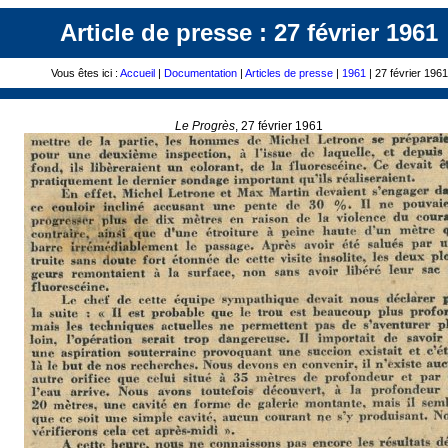
Article de presse : 27 février 1961
Vous êtes ici :
Accueil
|
Documentation
|
Articles de presse
|
1961
| 27 février 1961
Le Progrès
, 27 février 1961