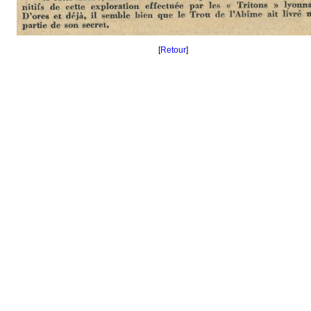
[
Retour
]