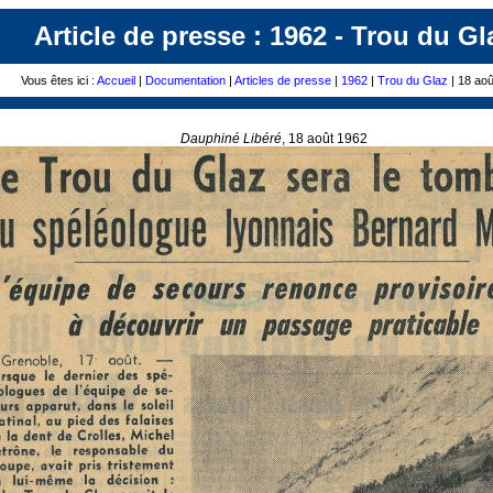
Article de presse : 1962 - Trou du Gl
Vous êtes ici :
Accueil
|
Documentation
|
Articles de presse
|
1962
|
Trou du Glaz
| 18 ao
Dauphiné Libéré
, 18 août 1962