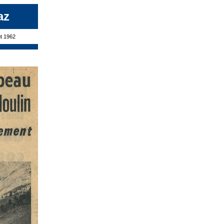
az
ût 1962