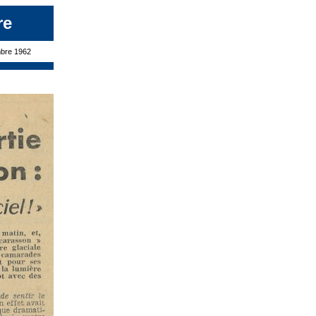
re
mbre 1962