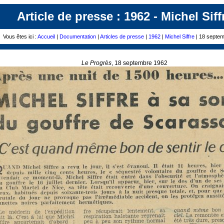
Article de presse : 1962 - Michel Siff
Vous êtes ici :
Accueil
|
Documentation
|
Articles de presse
|
1962
|
Michel Siffre
| 18 septe
Le Progrès
, 18 septembre 1962