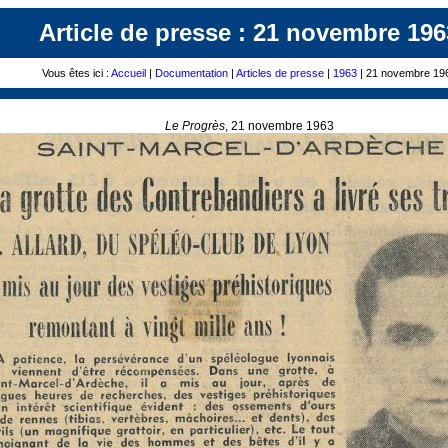
Article de presse : 21 novembre 196
Vous êtes ici :
Accueil
|
Documentation
|
Articles de presse
|
1963
| 21 novembre 19
Le Progrès
, 21 novembre 1963