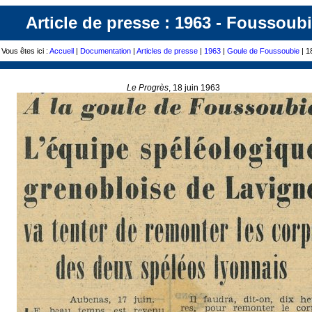
Article de presse : 1963 - Foussoub
Vous êtes ici :
Accueil
|
Documentation
|
Articles de presse
|
1963
|
Goule de Foussoubie
| 1
Le Progrès
, 18 juin 1963