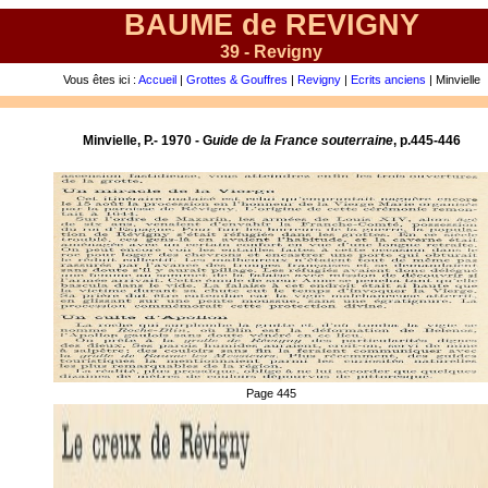
BAUME de REVIGNY
39 - Revigny
Vous êtes ici :
Accueil
|
Grottes & Gouffres
|
Revigny
|
Ecrits anciens
| Minvielle
Minvielle, P.- 1970 - G
uide de la France souterraine
, p.445-446
Page 445