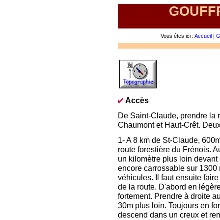
GOUFFR
Vous êtes ici :
Accueil
|
G
Accès
De Saint-Claude, prendre la 
Chaumont et Haut-Crêt. Deux 
1- A 8 km de St-Claude, 600m
route forestière du Frénois. A
un kilomètre plus loin devant 
encore carrossable sur 1300 
véhicules. Il faut ensuite fai
de la route. D'abord en légèr
fortement. Prendre à droite a
30m plus loin. Toujours en for
descend dans un creux et remo