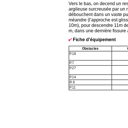
Vers le bas, on decend un re
argileuse surcreusée par un m
débouchent dans un vaste puit
méandre (l'approche est gliss
10m), pour descendre 11m de ve
m, dans une dernière fissure 
Fiche d'équipement
Obstacles
P.18
P.7
P.27
P.14
R.6
P.11