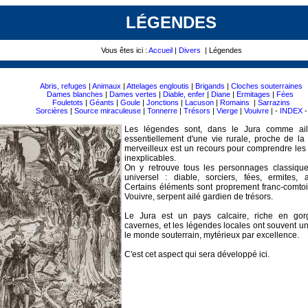
LÉGENDES
Vous êtes ici :
Accueil
|
Divers
| Légendes
Abris, refuges
|
Animaux
|
Attelages engloutis
|
Brigands
|
Cloches souterraines
Dames blanches
|
Dames vertes
|
Diable, enfer
|
Diane
|
Ermitages
|
Fées
Fouletots
|
Géants
|
Goule
|
Jonctions
|
Lacuson
|
Romains
|
Sarrazins
Sorcières
|
Source miraculeuse
|
Tonnerre
|
Trésors
|
Vierge
|
Vouivre
| -
INDEX
-
Les légendes sont, dans le Jura comme aill
essentiellement d'une vie rurale, proche de la 
merveilleux est un recours pour comprendre l
inexplicables.
On y retrouve tous les personnages classique
universel : diable, sorciers, fées, ermites, 
Certains éléments sont proprement franc-comtois
Vouivre, serpent ailé gardien de trésors.
Le Jura est un pays calcaire, riche en gorg
cavernes, et les légendes locales ont souvent u
le monde souterrain, mytérieux par excellence.
C'est cet aspect qui sera développé ici.