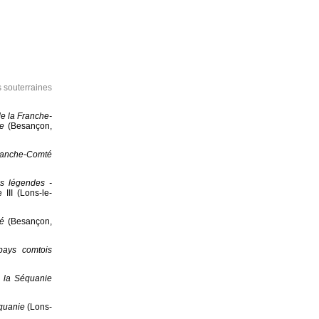
 souterraines
de la Franche-
ne
(Besançon,
ranche-Comté
s légendes -
III (Lons-le-
é
(Besançon,
pays comtois
s la Séquanie
équanie
(Lons-