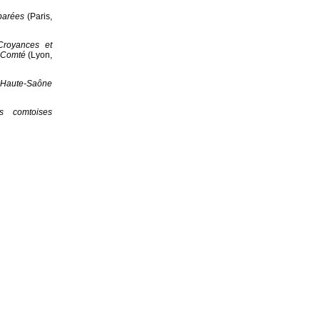
parées
(Paris,
Croyances et
e-Comté
(Lyon,
a Haute-Saône
es comtoises