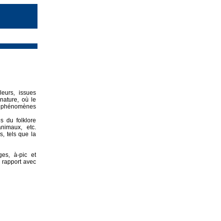
eurs, issues
nature, où le
es phénomènes
s du folklore
animaux, etc.
, tels que la
es, à-pic et
n rapport avec