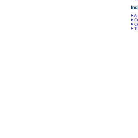
Ind
Ar
Ca
C
T