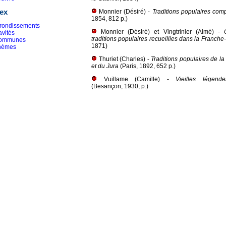
Monnier (Désiré) -
Traditions populaires com
ex
1854, 812 p.)
rondissements
Monnier (Désiré) et Vingtrinier (Aimé) -
vités
traditions populaires recueillies dans la Franch
ommunes
1871)
hèmes
Thuriet (Charles) -
Traditions populaires de l
et du Jura
(Paris, 1892, 652 p.)
Vuillame (Camille) -
Vieilles légend
(Besançon, 1930, p.)