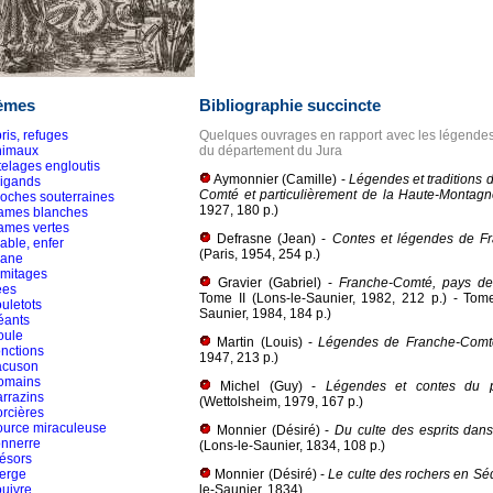
èmes
Bibliographie succincte
ris, refuges
Quelques ouvrages en rapport avec les légendes
nimaux
du département du Jura
telages engloutis
Aymonnier (Camille) -
Légendes et traditions 
rigands
Comté et particulièrement de la Haute-Montag
oches souterraines
1927, 180 p.)
ames blanches
ames vertes
Defrasne (Jean) -
Contes et légendes de F
able, enfer
(Paris, 1954, 254 p.)
iane
rmitages
Gravier (Gabriel) -
Franche-Comté, pays de
ées
Tome II (Lons-le-Saunier, 1982, 212 p.) - Tome 
uletots
Saunier, 1984, 184 p.)
éants
oule
Martin (Louis) -
Légendes de Franche-Comt
nctions
1947, 213 p.)
acuson
omains
Michel (Guy) -
Légendes et contes du 
rrazins
(Wettolsheim, 1979, 167 p.)
rcières
ource miraculeuse
Monnier (Désiré) -
Du culte des esprits dan
onnerre
(Lons-le-Saunier, 1834, 108 p.)
ésors
erge
Monnier (Désiré) -
Le culte des rochers en S
uivre
le-Saunier, 1834)