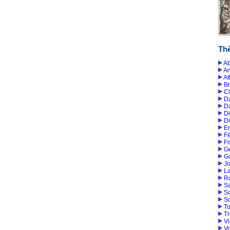
Th
Ab
A
At
B
Cl
D
D
Di
D
E
F
Fo
G
G
Jo
L
R
Sa
So
S
T
Tr
Vi
Vo