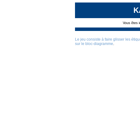
K
Vous êtes i
Le jeu consiste à faire glisser les étiq
sur le bloc-diagramme
.