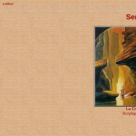
Se
La C
Acryliq