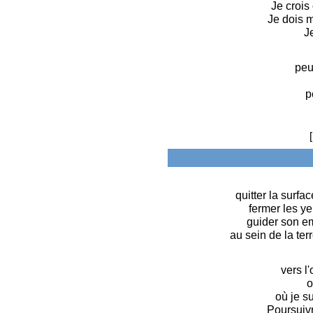
Je crois 
Je dois m
J
peu
p
[
quitter la surfa
fermer les ye
guider son em
au sein de la te
vers l'
o
où je su
Poursuivr