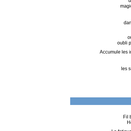
d
magi
dan
o
oubli p
Accumule les in
les 
Fil 
Ho