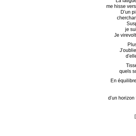
La fatigu
me hisse vers 
D'un pi
cherchan
Sus
je su
Je virevol
Plus
J'oubli
d'el
Tiss
quels so
En équilibre 
d'un horizon 
[