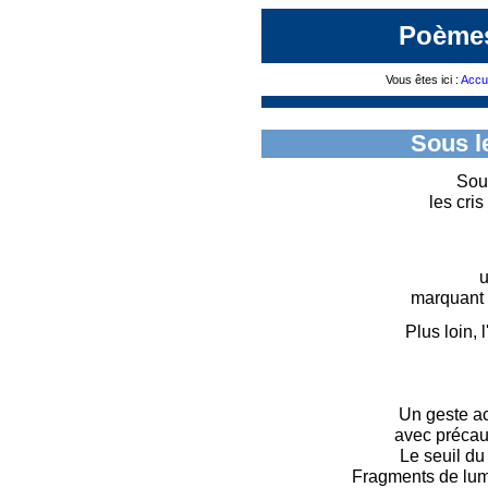
Poèmes
Vous êtes ici :
Accue
Sous l
Sous
les cris
u
marquant 
Plus loin, 
Un geste a
avec précaut
Le seuil du
Fragments de lum