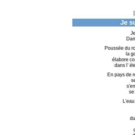
[
Je s
Je
Dans
Poussée du ro
la g
élabore co
dans l' ét
En pays de r
s
s'en
se
L'eau
du