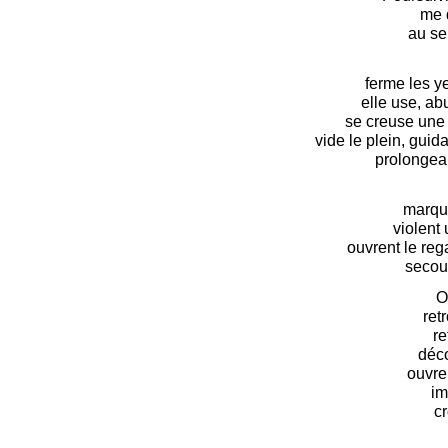
me 
au sei
ferme les y
elle use, ab
se creuse une 
vide le plein, guid
prolongean
marque
violent 
ouvrent le rega
secou
O
ret
re
déc
ouvre
im
cr