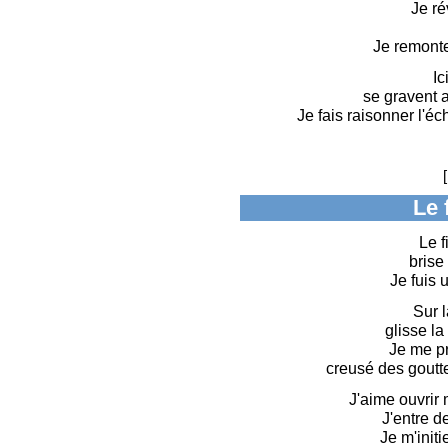
Je ré
Je remonte
Ic
se gravent 
Je fais raisonner l'éc
[
Le 
Le f
brise
Je fuis 
Sur 
glisse la
Je me pr
creusé des goutt
J'aime ouvrir
J'entre de
Je m'init