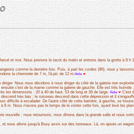
rcel et moi. Nous prenons le tacot du matin et entrons dans la grotte à 8 h 
geons comme la dernière fois. Puis, à part les cordes (90), nous y laissons
endons la cheminée de 7 m, l'à-pic de 12 m.
se diriger. Nous nous décidons à nous diriger du côté de la galerie non explorée
suite c'est de la marne comme la galerie de gauche. Elle est très humide ; i
rès les dimensions : 20 à 40 de haut, 53 de long et 30 de large.
C'est 
e descend très bas ; le ruisseau descend dans cette dépression et il s'engouff
z difficile à escalader. De l'autre côté de cette barrière, à gauche, se trouve
 à 8 m. Nous n'avons pas le temps de le visiter cette fois, ayant levé les plan
ie nouvelle ; nous retournons, nous dînons dans la grande salle et nous sorton
e, et nous allons jusqu'à Busy assis sur des tonneaux. Là, on ajoute un w