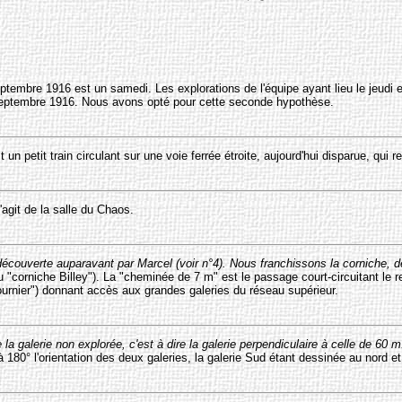
septembre 1916 est un samedi. Les explorations de l'équipe ayant lieu le jeudi
 septembre 1916. Nous avons opté pour cette seconde hypothèse.
 un petit train circulant sur une voie ferrée étroite, aujourd'hui disparue, qui 
s'agit de la salle du Chaos.
écouverte auparavant par Marcel (voir n°4). Nous franchissons la corniche, 
u "corniche Billey"). La "cheminée de 7 m" est le passage court-circuitant le 
rnier") donnant accès aux grandes galeries du réseau supérieur.
a galerie non explorée, c'est à dire la galerie perpendiculaire à celle de 60 m
à 180° l'orientation des deux galeries, la galerie Sud étant dessinée au nord e