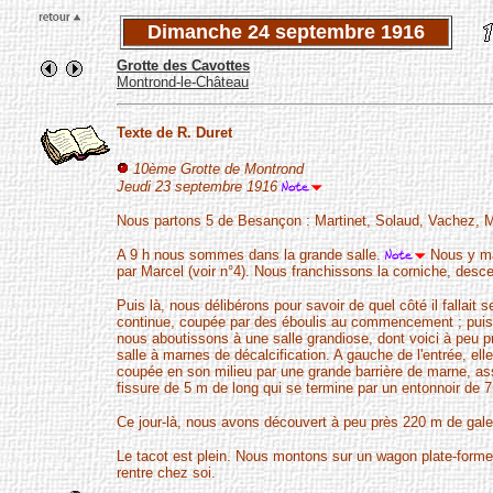
Dimanche 24 septembre 1916
Grotte des Cavottes
Montrond-le-Château
Texte de R. Duret
10ème Grotte de Montrond
Jeudi 23 septembre 1916
Nous partons 5 de Besançon : Martinet, Solaud, Vachez, Ma
A 9 h nous sommes dans la grande salle.
Nous y man
par Marcel (voir n°4). Nous franchissons la corniche, desc
Puis là, nous délibérons pour savoir de quel côté il fallait 
continue, coupée par des éboulis au commencement ; puis en
nous aboutissons à une salle grandiose, dont voici à peu p
salle à marnes de décalcification. A gauche de l'entrée, ell
coupée en son milieu par une grande barrière de marne, asse
fissure de 5 m de long qui se termine par un entonnoir de 7
Ce jour-là, nous avons découvert à peu près 220 m de galer
Le tacot est plein. Nous montons sur un wagon plate-form
rentre chez soi.